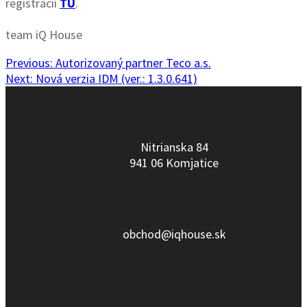
registrácii
TU
.
.
team iQ House
Navigácia
Previous
Previous:
Autorizovaný partner Teco a.s.
Next
post:
Next:
Nová verzia IDM (ver.: 1.3.0.641)
v
post:
článku
Nitrianska 84
941 06 Komjatice
obchod@iqhouse.sk