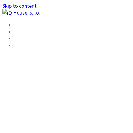
Skip to content
ÚVOD
FUNKCIE
ŠKOLENIE
KONTAKT
NOVÝ WEB PRE
ZÁKAZNÍKOV:
WWW.FOXTROT.