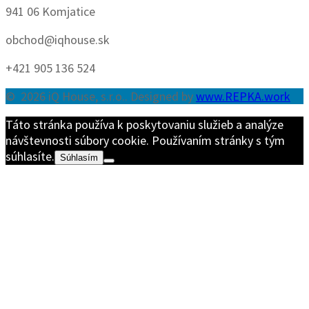
941 06 Komjatice
obchod@iqhouse.sk
+421 905 136 524
© 2026 iQ House, s.r.o.. Designed by
www.REPKA.work
Táto stránka používa k poskytovaniu služieb a analýze
návštevnosti súbory cookie. Používaním stránky s tým
súhlasíte.
Súhlasím