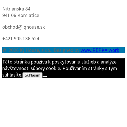
Nitrianska 84
941 06 Komjatice
obchod@iqhouse.sk
+421 905 136 524
© 2026 iQ House, s.r.o.. Designed by
www.REPKA.work
Táto stránka používa k poskytovaniu služieb a analýze
návštevnosti súbory cookie. Používaním stránky s tým
súhlasíte.
Súhlasím