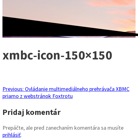
xmbc-icon-150×150
Navigácia
Previous
Previous:
Ovládanie multimediálneho prehrávača XBMC
post:
priamo z webstránok Foxtrotu
v
Pridaj komentár
článku
Prepáčte, ale pred zanechaním komentára sa musíte
prihlásiť
.