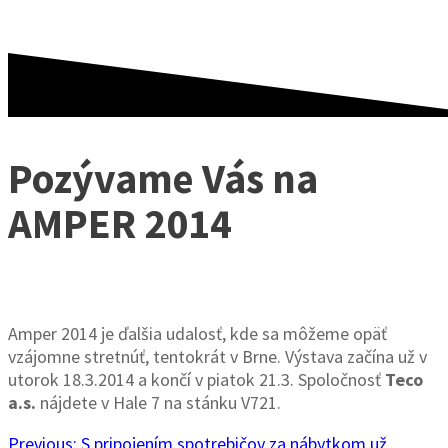
Pozývame Vás na
AMPER 2014
Amper 2014 je ďalšia udalosť, kde sa môžeme opäť
vzájomne stretnúť, tentokrát v Brne. Výstava začína už v
utorok 18.3.2014 a končí v piatok 21.3. Spoločnosť
Teco
a.s.
nájdete v Hale 7 na stánku V721.
Previous
Previous:
S pripojením spotrebičov za nábytkom už