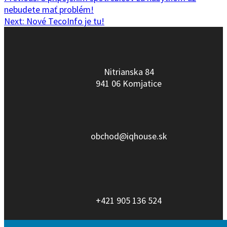
Navigácia
post:
nebudete mať problém!
v
Next
Next:
Nové TecoInfo je tu!
post:
článku
Nitrianska 84
941 06 Komjatice
obchod@iqhouse.sk
+421 905 136 524