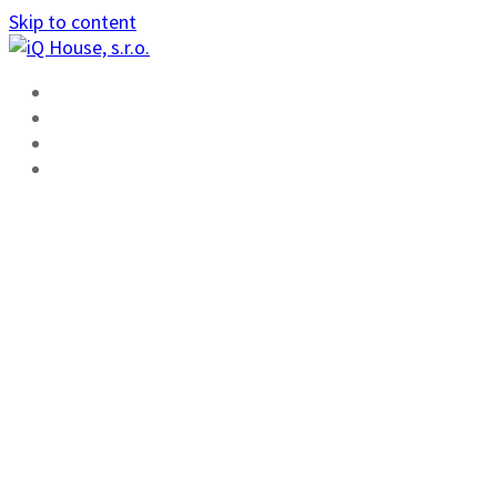
Skip to content
ÚVOD
FUNKCIE
ŠKOLENIE
KONTAKT
PRÍRUČKA
PROJEKTANTA
INŠTALÁCIÍ