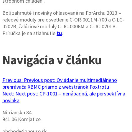
stropnom chladení.
Boli zahrnuté i novinky ohlasované na ForArchu 2013 –
releové moduly pre osvetlenie C-OR-0011M-700 a C-LC-
0202B, žalúziové moduly C-JC-0006M a C-JC-0201B.
Príručka je na stiahnutie
tu
.
Navigácia v článku
Previous:
Previous post:
Ovládanie multimediálneho
prehrávača XBMC priamo z webstránok Foxtrotu
Next:
Next post:
CP-1001 – nenápadná, ale perspektívna
novinka
Nitrianska 84
941 06 Komjatice
obchod@iqhouse.sk