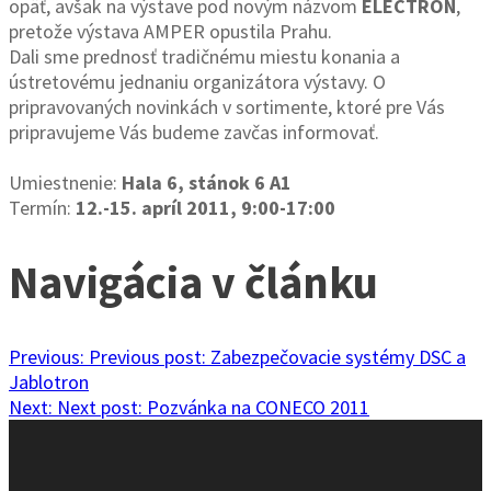
opäť, avšak na výstave pod novým názvom
ELECTRON
,
pretože výstava AMPER opustila Prahu.
Dali sme prednosť tradičnému miestu konania a
ústretovému jednaniu organizátora výstavy. O
pripravovaných novinkách v sortimente, ktoré pre Vás
pripravujeme Vás budeme zavčas informovať.
Umiestnenie:
Hala 6, stánok 6 A1
Termín:
12.-15. apríl 2011, 9:00-17:00
Navigácia v článku
Previous:
Previous post:
Zabezpečovacie systémy DSC a
Jablotron
Next:
Next post:
Pozvánka na CONECO 2011