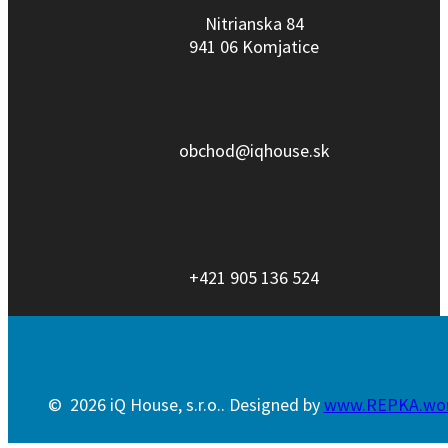
Nitrianska 84
941 06 Komjatice
obchod@iqhouse.sk
+421 905 136 524
© 2026 iQ House, s.r.o.. Designed by
www.REPKA.wo