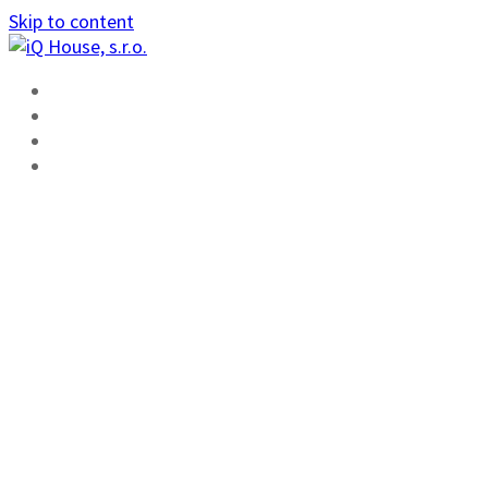
Skip to content
ÚVOD
FUNKCIE
ŠKOLENIE
KONTAKT
TECO BUDE
VYSTAVOVAŤ NA
VÝSTAVE