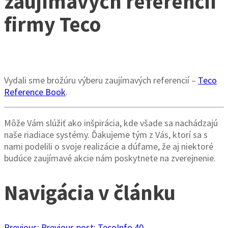
zaujímavých referencií
firmy Teco
Vydali sme brožúru výberu zaujímavých referencií –
Teco
Reference Book
.
Môže Vám slúžiť ako inšpirácia, kde všade sa nachádzajú
naše riadiace systémy. Ďakujeme tým z Vás, ktorí sa s
nami podelili o svoje realizácie a dúfame, že aj niektoré
budúce zaujímavé akcie nám poskytnete na zverejnenie.
Navigácia v článku
Previous:
Previous post:
TecoInfo 40