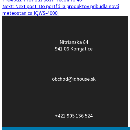
Next:
Next post:
Do portfólia produktov pribudla nová
meteostanica IQWS-4000.
Nitrianska 84
941 06 Komjatice
obchod@iqhouse.sk
+421 905 136 524