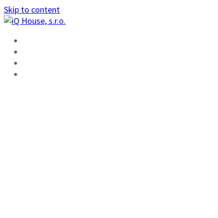
Skip to content
ÚVOD
FUNKCIE
ŠKOLENIE
KONTAKT
VYDALI SME
BROŽÚRU
ZAUJÍMAVÝCH