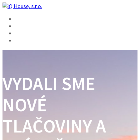
Skip
to
ÚVOD
content
FUNKCIE
ŠKOLENIE
KONTAKT
VYDALI SME
NOVÉ
TLAČOVINY A