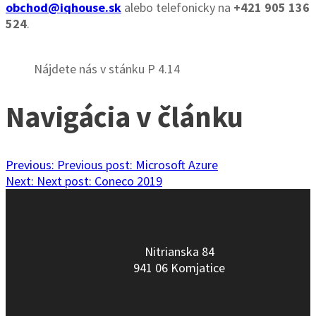
obchod@iqhouse.sk
alebo telefonicky na
+421 905 136
524
.
Nájdete nás v stánku P 4.14
Navigácia v článku
Previous:
Previous post:
Microsoft Azure
Next:
Next post:
Coneco 2019
Nitrianska 84
941 06 Komjatice