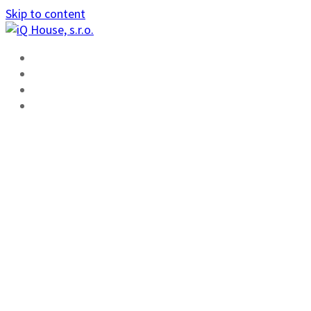
Skip to content
ÚVOD
FUNKCIE
ŠKOLENIE
KONTAKT
AMPER 2019
TECOMAT FOXTROT