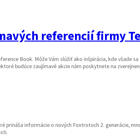
mavých referencií firmy T
eference Book. Môže Vám slúžiť ako inšpirácia, kde všade s
 niektoré budúce zaujímavé akcie nám poskytnete na zverejnen
oré prináša informácie o nových Foxtrotoch 2. generácie, mno
sti.