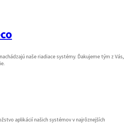
eco
a nachádzajú naše riadiace systémy. Ďakujeme tým z Vás,
ie.
žstvo aplikácií našich systémov v najrôznejších