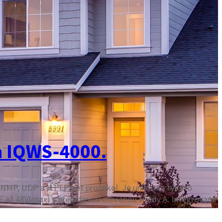
a IQWS-4000.
NMP, UDP a HTTP get protokol. Je unikátna týmito
OE až 48V(max) s prepäťovou ochranou triedy A. Integrované