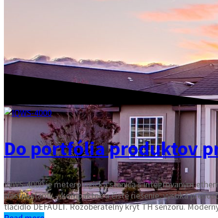
Do portfólia produktov 
IQWS-4000 je meterologická stanica s integrovaným ethe
vlastnosťami: – kompaktné a čisté riešenie, vysoká prenos
tlačidlo DEFAULT. Rozoberateľný kryt TH senzoru. Moder
Read more