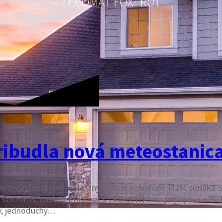
TECOMAT FOXTROT
pribudla nová meteostanic
rnetovým rozhraním, vlastným WEB serverom. M2M ponúka S
ť senzorov, pasívny ethernet s LED detekciou pripojenia s P
ný, jednoduchý…