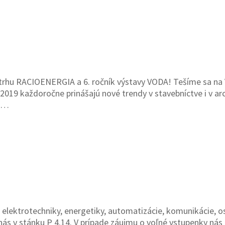
trhu RACIOENERGIA a 6. ročník výstavy VODA! Tešíme sa na V
každoročne prinášajú nové trendy v stavebníctve i v arch
ez…
 elektrotechniky, energetiky, automatizácie, komunikácie, 
 nás v stánku P 4.14. V prípade záujmu o voľné vstupenky ná