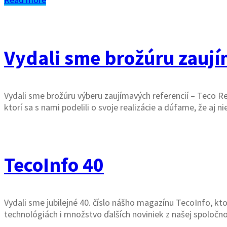
Vydali sme brožúru zaují
Vydali sme brožúru výberu zaujímavých referencií – Teco R
ktorí sa s nami podelili o svoje realizácie a dúfame, že aj
TecoInfo 40
Vydali sme jubilejné 40. číslo nášho magazínu TecoInfo, kt
technológiách i množstvo ďalších noviniek z našej spoločno