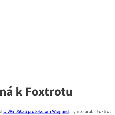
ná k Foxtrotu
ul
C-WG-0503S protokolom Wiegand
. Týmto urobil Foxtrot