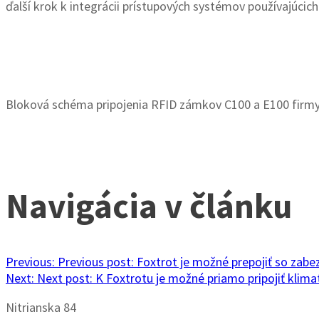
ďalší krok k integrácii prístupových systémov používajúcich
Bloková schéma pripojenia RFID zámkov C100 a E100 firmy
Navigácia v článku
Previous:
Previous post:
Foxtrot je možné prepojiť so zab
Next:
Next post:
K Foxtrotu je možné priamo pripojiť klima
Nitrianska 84